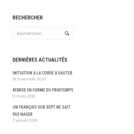
RECHERCHER
rié
ar
rix
roissant
DERNIÈRES ACTUALITÉS
INITIATION À LA CORDE À SAUTER
19 novembre 2020
REMISE EN FORME DU PRINTEMPS
13 mars 2018
UN FRANÇAIS SUR SEPT NE SAIT
PAS NAGER
17 janvier 2018