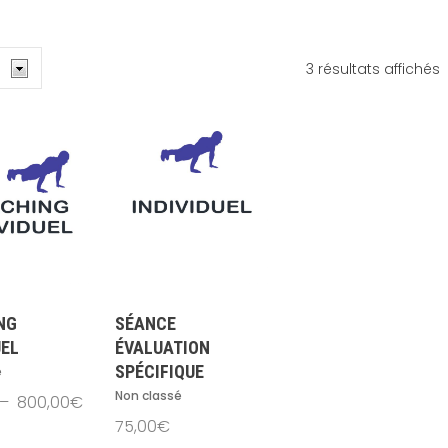
T
3 résultats affichés
p
p
c
NG
SÉANCE
UEL
ÉVALUATION
SPÉCIFIQUE
é
Non classé
Plage
–
800,00
€
de
75,00
€