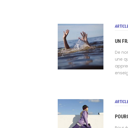
ARTICL
UN FR
De nom
une qu
appre
enseig
ARTICL
POURQ
Pour é