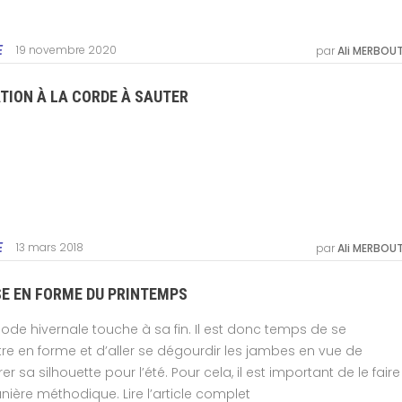
19 novembre 2020
E
par
Ali MERBOU
ATION À LA CORDE À SAUTER
13 mars 2018
E
par
Ali MERBOU
E EN FORME DU PRINTEMPS
iode hivernale touche à sa fin. Il est donc temps de se
re en forme et d’aller se dégourdir les jambes en vue de
er sa silhouette pour l’été. Pour cela, il est important de le faire
ière méthodique. Lire l’article complet