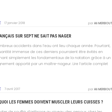
17 janvier 2018
E
par
Ali MERBOU
ANÇAIS SUR SEPT NE SAIT PAS NAGER
breux accidents dans l’eau ont lieu chaque année. Pourtant,
antité immense de ces derniers pourraient être évités en
nant simplement les fondamentaux de la natation grâce à un
nement apporté par un maître-nageur. Lire l’article complet
7 avril 2017
E
par
Ali MERBOU
UOI LES FEMMES DOIVENT MUSCLER LEURS CUISSES ?
viter de souffrir d’arthrose au niveau des genoux, chez les