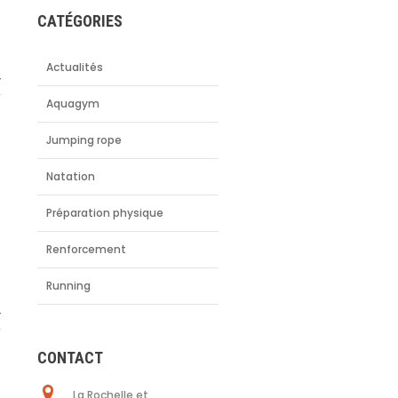
CATÉGORIES
Actualités
T
Aquagym
Jumping rope
Natation
Préparation physique
Renforcement
Running
T
CONTACT
La Rochelle et