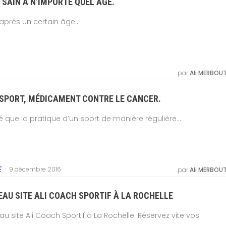
 SAIN À N’IMPORTE QUEL ÂGE.
près un certain âge...
par
Ali MERBOU
 SPORT, MÉDICAMENT CONTRE LE CANCER.
que la pratique d’un sport de manière régulière...
9 décembre 2016
E
par
Ali MERBOU
AU SITE ALI COACH SPORTIF À LA ROCHELLE
u site Ali Coach Sportif à La Rochelle. Réservez vite vos