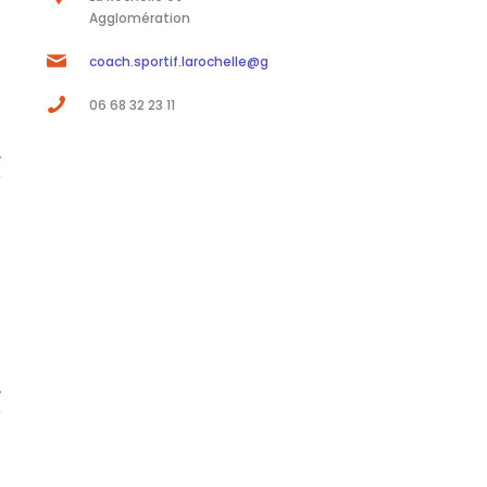
Agglomération
coach.sportif.larochelle@gmail.com
06 68 32 23 11
T
T