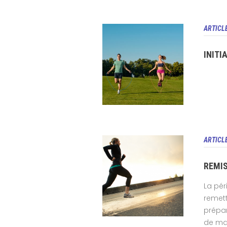
ARTICL
INITI
ARTICL
REMIS
La pér
remett
prépar
de man