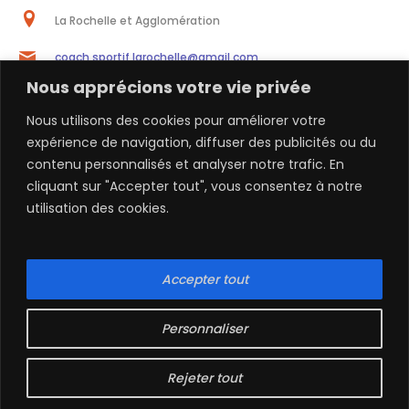
La Rochelle et Agglomération
coach.sportif.larochelle@gmail.com
Nous apprécions votre vie privée
06 68 32 23 11
Nous utilisons des cookies pour améliorer votre
expérience de navigation, diffuser des publicités ou du
contenu personnalisés et analyser notre trafic. En
cliquant sur "Accepter tout", vous consentez à notre
utilisation des cookies.
Accepter tout
Personnaliser
Réalisation
Agence web DOKiMEDIA®
Rejeter tout
Ali Coach Sportif © 2023. Tous droits réservés.