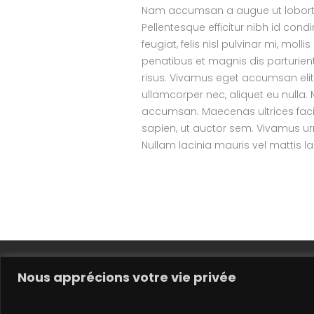
Nam accumsan a augue ut lobortis.
Pellentesque efficitur nibh id cond
feugiat, felis nisl pulvinar mi, moll
penatibus et magnis dis parturien
risus. Vivamus eget accumsan elit,
ullamcorper nec, aliquet eu nulla.
accumsan. Maecenas ultrices facili
sapien, ut auctor sem. Vivamus ur
Nullam lacinia mauris vel mattis la
Nous apprécions votre vie privée