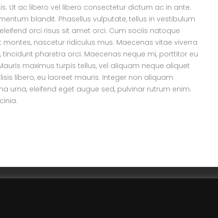
 Ut ac libero vel libero consectetur dictum ac in ante.
imentum blandit. Phasellus vulputate, tellus in vestibulum
is eleifend orci risus sit amet orci. Cum sociis natoque
t montes, nascetur ridiculus mus. Maecenas vitae viverra
 tincidunt pharetra orci. Maecenas neque mi, porttitor eu
 Mauris maximus turpis tellus, vel aliquam neque aliquet
sis libero, eu laoreet mauris. Integer non aliquam
na urna, eleifend eget augue sed, pulvinar rutrum enim.
cinia.