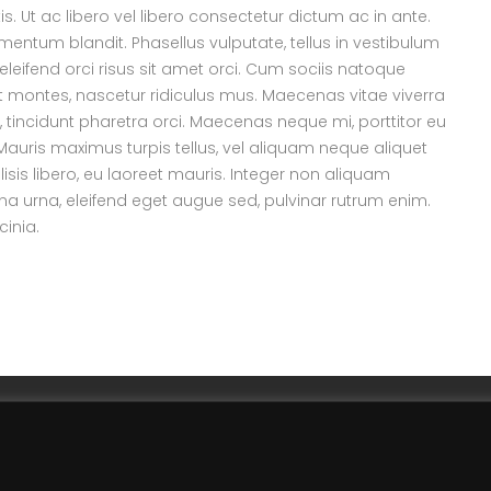
 Ut ac libero vel libero consectetur dictum ac in ante.
imentum blandit. Phasellus vulputate, tellus in vestibulum
is eleifend orci risus sit amet orci. Cum sociis natoque
t montes, nascetur ridiculus mus. Maecenas vitae viverra
 tincidunt pharetra orci. Maecenas neque mi, porttitor eu
 Mauris maximus turpis tellus, vel aliquam neque aliquet
sis libero, eu laoreet mauris. Integer non aliquam
na urna, eleifend eget augue sed, pulvinar rutrum enim.
cinia.