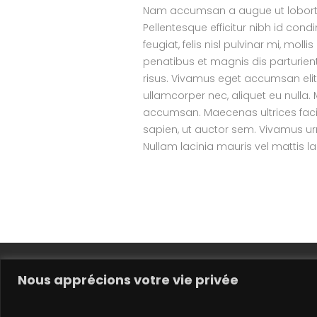
Nam accumsan a augue ut lobortis.
Pellentesque efficitur nibh id cond
feugiat, felis nisl pulvinar mi, moll
penatibus et magnis dis parturien
risus. Vivamus eget accumsan elit,
ullamcorper nec, aliquet eu nulla.
accumsan. Maecenas ultrices facili
sapien, ut auctor sem. Vivamus ur
Nullam lacinia mauris vel mattis la
Nous apprécions votre vie privée